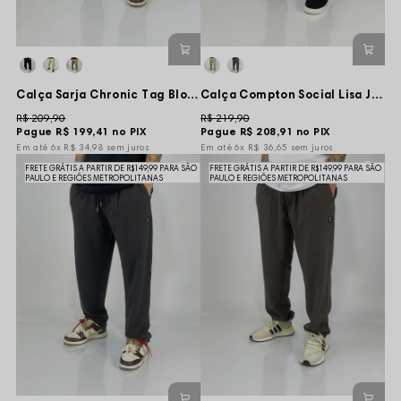
Calça Sarja Chronic Tag Blood Marginal - Marrom
Calça Compton Social Lisa Jogger Logo - Preta
R$ 209,90
R$ 219,90
Pague
R$ 199,41
no PIX
Pague
R$ 208,91
no PIX
6x
R$ 34,98
sem juros
6x
R$ 36,65
sem juros
FRETE GRÁTIS A PARTIR DE R$149,99 PARA SÃO
FRETE GRÁTIS A PARTIR DE R$149,99 PARA SÃO
PAULO E REGIÕES METROPOLITANAS
PAULO E REGIÕES METROPOLITANAS