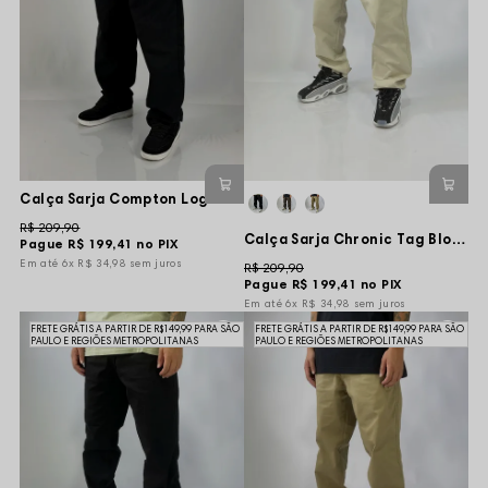
Calça Sarja Compton Logo Basic - Preta
R$ 209,90
Calça Sarja Chronic Tag Blood Marginal - Creme
Pague
R$ 199,41
no PIX
6x
R$ 34,98
sem juros
R$ 209,90
Pague
R$ 199,41
no PIX
6x
R$ 34,98
sem juros
FRETE GRÁTIS A PARTIR DE R$149,99 PARA SÃO
FRETE GRÁTIS A PARTIR DE R$149,99 PARA SÃO
PAULO E REGIÕES METROPOLITANAS
PAULO E REGIÕES METROPOLITANAS