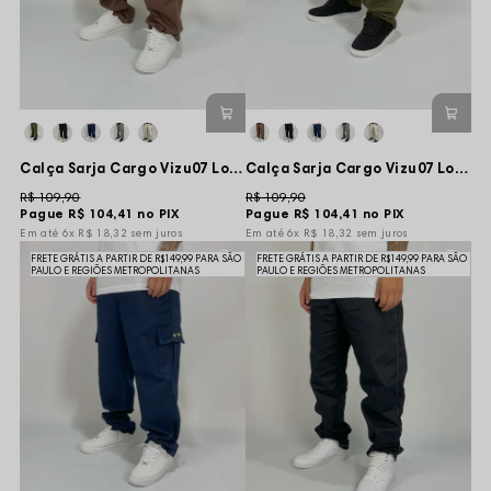
Calça Sarja Cargo Vizu07 Logo New Street Monkey - Marrom
Calça Sarja Cargo Vizu07 Logo Monkey - Verde Musgo
R$ 109,90
R$ 109,90
Pague
R$ 104,41
no PIX
Pague
R$ 104,41
no PIX
6x
R$ 18,32
sem juros
6x
R$ 18,32
sem juros
FRETE GRÁTIS A PARTIR DE R$149,99 PARA SÃO
FRETE GRÁTIS A PARTIR DE R$149,99 PARA SÃO
PAULO E REGIÕES METROPOLITANAS
PAULO E REGIÕES METROPOLITANAS