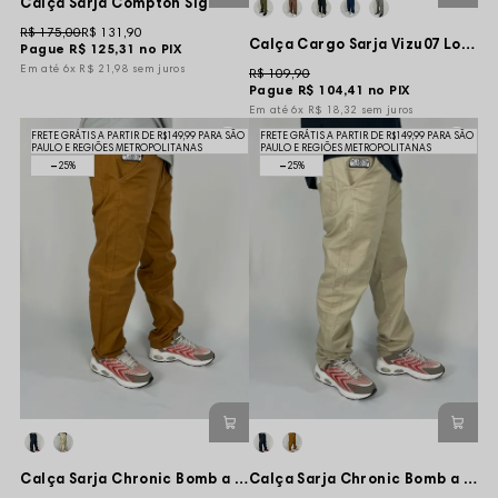
Calça Sarja Compton Sign Logo - Bege
R$ 175,00
R$ 131,90
Calça Cargo Sarja Vizu07 Logo Monkey - Creme
Pague
R$ 125,31
no PIX
6x
R$ 21,98
sem juros
R$ 109,90
Pague
R$ 104,41
no PIX
6x
R$ 18,32
sem juros
FRETE GRÁTIS A PARTIR DE R$149,99 PARA SÃO
FRETE GRÁTIS A PARTIR DE R$149,99 PARA SÃO
PAULO E REGIÕES METROPOLITANAS
PAULO E REGIÕES METROPOLITANAS
25%
25%
Calça Sarja Chronic Bomb a Viagem - Marrom
Calça Sarja Chronic Bomb a Viagem - Creme