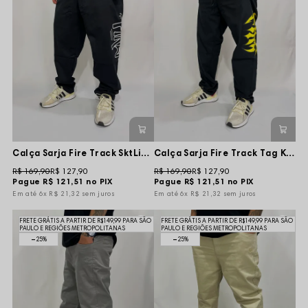
Calça Sarja Fire Track SktLixos - Preta
Calça Sarja Fire Track Tag Khaos - Preta
R$ 169,90
R$ 127,90
R$ 169,90
R$ 127,90
Pague
R$ 121,51
no PIX
Pague
R$ 121,51
no PIX
6x
R$ 21,32
sem juros
6x
R$ 21,32
sem juros
FRETE GRÁTIS A PARTIR DE R$149,99 PARA SÃO
FRETE GRÁTIS A PARTIR DE R$149,99 PARA SÃO
PAULO E REGIÕES METROPOLITANAS
PAULO E REGIÕES METROPOLITANAS
25%
25%