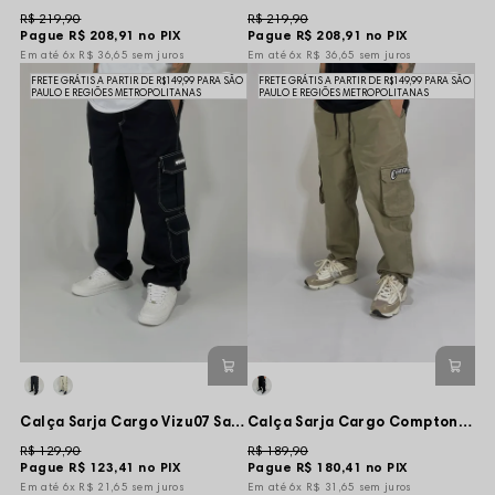
R$ 219,90
R$ 219,90
Pague
R$ 208,91
no PIX
Pague
R$ 208,91
no PIX
6x
R$ 36,65
sem juros
6x
R$ 36,65
sem juros
FRETE GRÁTIS A PARTIR DE R$149,99 PARA SÃO
FRETE GRÁTIS A PARTIR DE R$149,99 PARA SÃO
PAULO E REGIÕES METROPOLITANAS
PAULO E REGIÕES METROPOLITANAS
Calça Sarja Cargo Vizu07 Same Side New Street - Preta
Calça Sarja Cargo Compton bolso Flap Wing - Bege
R$ 129,90
R$ 189,90
Pague
R$ 123,41
no PIX
Pague
R$ 180,41
no PIX
6x
R$ 21,65
sem juros
6x
R$ 31,65
sem juros