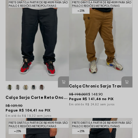
FRETE GRÁTIS A PARTIR DE R$149,99 PARA SÃO
FRETE GRÁTIS A PARTIR DE R$149,99 PARA SÃO
PAULO E REGIÕES METROPOLITANAS
PAULO E REGIÕES METROPOLITANAS
25%
Calça Chronic Sarja Travel bordado Bolso - Marrom
R$ 198,00
R$ 148,90
Calça Sarja Corte Reto Oncross - Preta
Pague
R$ 141,46
no PIX
6x
R$ 24,82
sem juros
R$ 109,90
Pague
R$ 104,41
no PIX
6x
R$ 18,32
sem juros
FRETE GRÁTIS A PARTIR DE R$149,99 PARA SÃO
FRETE GRÁTIS A PARTIR DE R$149,99 PARA SÃO
PAULO E REGIÕES METROPOLITANAS
PAULO E REGIÕES METROPOLITANAS
25%
25%