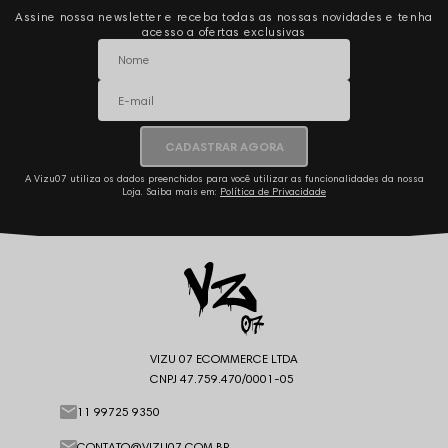
Assine nossa newsletter e receba todas as nossas novidades e tenha
acesso a ofertas exclusivas
CADASTRAR AGORA
A Vizu07 utiliza os dados preenchidos para você utilizar as funcionalidades da nossa
Loja. Saiba mais em:
Política de Privacidade
VIZU 07 ECOMMERCE LTDA
CNPJ 47.759.470/0001-05
11 99725 9350
CONTATO@VIZU07.COM.BR