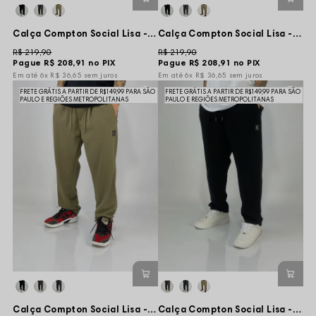
Calça Compton Social Lisa - Cinza Chumbo
Calça Compton Social Lisa - Cinza Grafite
R$ 219,90
R$ 219,90
Pague
R$ 208,91
no PIX
Pague
R$ 208,91
no PIX
6x
R$ 36,65
sem juros
6x
R$ 36,65
sem juros
FRETE GRÁTIS A PARTIR DE R$149,99 PARA SÃO
FRETE GRÁTIS A PARTIR DE R$149,99 PARA SÃO
PAULO E REGIÕES METROPOLITANAS
PAULO E REGIÕES METROPOLITANAS
Calça Compton Social Lisa - Bege
Calça Compton Social Lisa - Preta