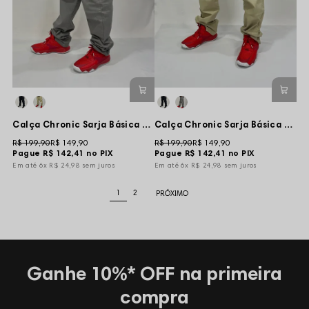
Calça Chronic Sarja Básica Travel - Cinza
Calça Chronic Sarja Básica Travel - Creme
R$ 199,90
R$ 149,90
R$ 199,90
R$ 149,90
Pague
R$ 142,41
no PIX
Pague
R$ 142,41
no PIX
6x
R$ 24,98
sem juros
6x
R$ 24,98
sem juros
1
2
Ganhe 10%* OFF na primeira
compra