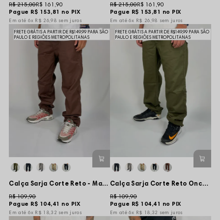
R$ 215,00
R$ 161,90
R$ 215,00
R$ 161,90
Pague
R$ 153,81
no PIX
Pague
R$ 153,81
no PIX
6x
R$ 26,98
sem juros
6x
R$ 26,98
sem juros
FRETE GRÁTIS A PARTIR DE R$149,99 PARA SÃO
FRETE GRÁTIS A PARTIR DE R$149,99 PARA SÃO
PAULO E REGIÕES METROPOLITANAS
PAULO E REGIÕES METROPOLITANAS
Calça Sarja Corte Reto - Marrom
Calça Sarja Corte Reto Oncross - Verde Musgo
R$ 109,90
R$ 109,90
Pague
R$ 104,41
no PIX
Pague
R$ 104,41
no PIX
6x
R$ 18,32
sem juros
6x
R$ 18,32
sem juros