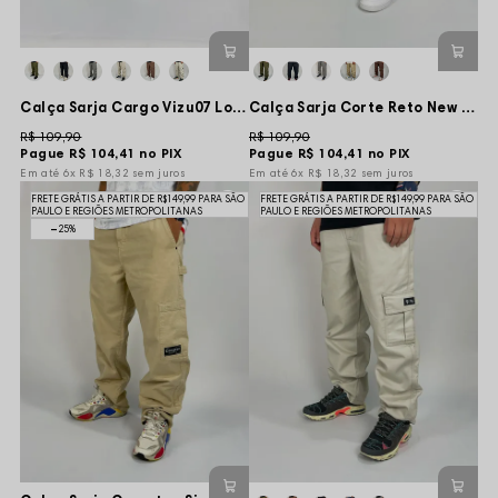
Calça Sarja Cargo Vizu07 Logo Monkey - Marinho
Calça Sarja Corte Reto New Street Basic PB - Preta
R$ 109,90
R$ 109,90
Pague
R$ 104,41
no PIX
Pague
R$ 104,41
no PIX
6x
R$ 18,32
sem juros
6x
R$ 18,32
sem juros
FRETE GRÁTIS A PARTIR DE R$149,99 PARA SÃO
FRETE GRÁTIS A PARTIR DE R$149,99 PARA SÃO
PAULO E REGIÕES METROPOLITANAS
PAULO E REGIÕES METROPOLITANAS
25%