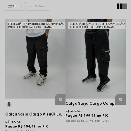
Filtros
FRETE GRÁTIS A PARTIR DE R$149,99 PARA SÃO
FRETE GRÁTIS A PARTIR DE R$149,99 PARA SÃO
PAULO E REGIÕES METROPOLITANAS
PAULO E REGIÕES METROPOLITANAS
Calça Sarja Cargo Compton Letters New Street - Preta
R$ 209,90
Calça Sarja Cargo Vizu07 Logo New Street Monkey - Preta
Pague
R$ 199,41
no PIX
6x
R$ 34,98
sem juros
R$ 109,90
Pague
R$ 104,41
no PIX