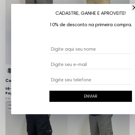
CADASTRE, GANHE E APROVEITE!
10% de desconto na primeira compra.
Calça Sarja Corte Reto Oncross - Cinza
Calça Cargo Sarja Vizu07 Logo Monkey - Bege
R$ 109,90
R$ 109,90
Pague
R$ 104,41
no PIX
Pague
R$ 104,41
no PIX
ENVIAR
6x
R$ 18,32
sem juros
6x
R$ 18,32
sem juros
FRETE GRÁTIS A PARTIR DE R$149,99 PARA SÃO
FRETE GRÁTIS A PARTIR DE R$149,99 PARA SÃO
PAULO E REGIÕES METROPOLITANAS
PAULO E REGIÕES METROPOLITANAS