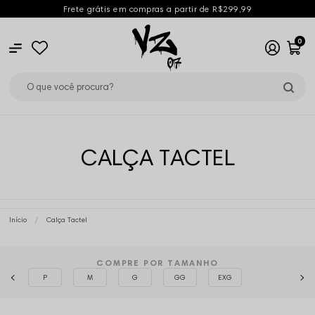
Frete grátis em compras a partir de R$299,99
0
CALÇA TACTEL
Início
Calça Tactel
COMPRE POR TAMANHO
P
M
G
GG
EXG