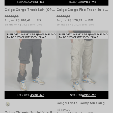
ESGOTOU
AVISE-ME
ESGOTOU
AVISE-ME
Calça Cargo Track Suit (OPAQUE) - Street On Flames
Calça Cargo Fire Track Suit (OPAQUE) Street Racing - Preta
R$ 189,90
R$ 179,90
Pague
R$ 180,41
no PIX
Pague
R$ 170,91
no PIX
6x
R$ 31,65
sem juros
6x
R$ 29,98
sem juros
FRETE GRÁTIS A PARTIR DE R$149,99 PARA SÃO
FRETE GRÁTIS A PARTIR DE R$149,99 PARA SÃO
PAULO E REGIÕES METROPOLITANAS
PAULO E REGIÕES METROPOLITANAS
ESGOTOU
AVISE-ME
ESGOTOU
AVISE-ME
Calça Tactel Compton Cargo Vira Bermuda - Creme
R$ 169,90
Calça Chronic Tactel Vira Bermuda Break Impermeável - Preta