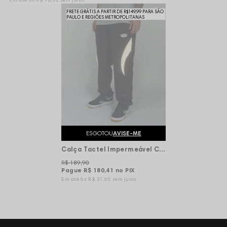
FRETE GRÁTIS A PARTIR DE R$149,99 PARA SÃO
PAULO E REGIÕES METROPOLITANAS
ESGOTOU
AVISE-ME
Calça Tactel Impermeável Chronic Break x World Refletivo - Preta
R$ 189,90
Pague
R$ 180,41
no PIX
6x
R$ 31,65
sem juros