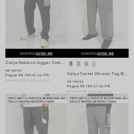
ESGOTOU
AVISE-ME
ESGOTOU
AVISE-ME
Calça Helanca Jogger Compton x Starter - Preta
R$ 189,90
Calça Tactel Chronic Tag Blood Vert Bordado - Cinza
Pague
R$ 180,41
no PIX
6x
R$ 31,65
sem juros
R$ 189,90
Pague
R$ 180,41
no PIX
6x
R$ 31,65
sem juros
FRETE GRÁTIS A PARTIR DE R$149,99 PARA SÃO
FRETE GRÁTIS A PARTIR DE R$149,99 PARA SÃO
PAULO E REGIÕES METROPOLITANAS
PAULO E REGIÕES METROPOLITANAS