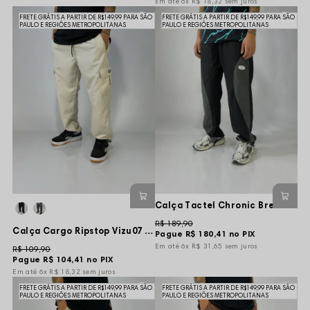
6x
R$ 18,32
sem juros
FRETE GRÁTIS A PARTIR DE R$149,99 PARA SÃO
FRETE GRÁTIS A PARTIR DE R$149,99 PARA SÃO
PAULO E REGIÕES METROPOLITANAS
PAULO E REGIÕES METROPOLITANAS
Calça Tactel Chronic Break Recorte Regulagem na Barra - Preta
R$ 189,90
Calça Cargo Ripstop Vizu07 Bomb - Creme
Pague
R$ 180,41
no PIX
6x
R$ 31,65
sem juros
R$ 109,90
Pague
R$ 104,41
no PIX
6x
R$ 18,32
sem juros
FRETE GRÁTIS A PARTIR DE R$149,99 PARA SÃO
FRETE GRÁTIS A PARTIR DE R$149,99 PARA SÃO
PAULO E REGIÕES METROPOLITANAS
PAULO E REGIÕES METROPOLITANAS