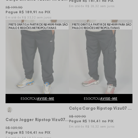
Pague
R$ 161,41
no PIX
6x
R$ 28,32
sem juros
R$ 199,90
Pague
R$ 189,91
no PIX
6x
R$ 33,32
sem juros
FRETE GRÁTIS A PARTIR DE R$149,99 PARA SÃO
FRETE GRÁTIS A PARTIR DE R$149,99 PARA SÃO
PAULO E REGIÕES METROPOLITANAS
PAULO E REGIÕES METROPOLITANAS
ESGOTOU
AVISE-ME
ESGOTOU
AVISE-ME
Calça Cargo Ripstop Vizu07 Bomb - Preta
R$ 109,90
Calça Jogger Ripstop Vizu07 Bomb - Preto
Pague
R$ 104,41
no PIX
6x
R$ 18,32
sem juros
R$ 109,90
Pague
R$ 104,41
no PIX
6x
R$ 18,32
sem juros