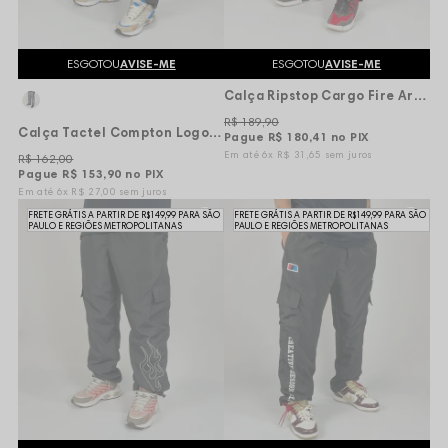
ESGOTOU
AVISE-ME
ESGOTOU
AVISE-ME
Calça Ripstop Cargo Fire Around The World - Preta
R$ 189,90
Calça Tactel Compton Logo Vertical - Preta
Pague
R$ 180,41
no PIX
6x
R$ 31,65
sem juros
R$ 162,00
Pague
R$ 153,90
no PIX
6x
R$ 27,00
sem juros
FRETE GRÁTIS A PARTIR DE R$149,99 PARA SÃO
FRETE GRÁTIS A PARTIR DE R$149,99 PARA SÃO
PAULO E REGIÕES METROPOLITANAS
PAULO E REGIÕES METROPOLITANAS