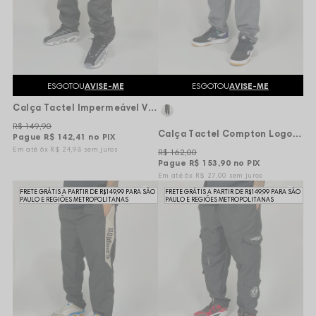
ESGOTOU
AVISE-ME
ESGOTOU
AVISE-ME
Calça Tactel Impermeável Vizu07 Line - Preta
R$ 149,90
Calça Tactel Compton Logo Vertical - Cinza
Pague
R$ 142,41
no PIX
6x
R$ 24,98
sem juros
R$ 162,00
Pague
R$ 153,90
no PIX
6x
R$ 27,00
sem juros
FRETE GRÁTIS A PARTIR DE R$149,99 PARA SÃO
FRETE GRÁTIS A PARTIR DE R$149,99 PARA SÃO
PAULO E REGIÕES METROPOLITANAS
PAULO E REGIÕES METROPOLITANAS