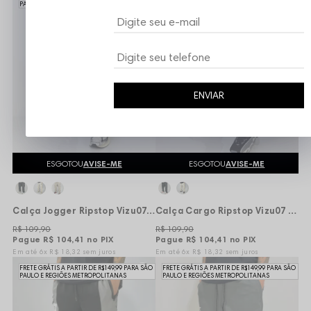
PAULO E REGIÕES METROPOLITANAS
PAULO E REGIÕES METROPOLITANAS
ENVIAR
ESGOTOU
AVISE-ME
ESGOTOU
AVISE-ME
Calça Jogger Ripstop Vizu07 Bomb - Cinza
Calça Cargo Ripstop Vizu07 Bomb - Cinza
R$ 109,90
R$ 109,90
Pague
R$ 104,41
no PIX
Pague
R$ 104,41
no PIX
6x
R$ 18,32
sem juros
6x
R$ 18,32
sem juros
FRETE GRÁTIS A PARTIR DE R$149,99 PARA SÃO
FRETE GRÁTIS A PARTIR DE R$149,99 PARA SÃO
PAULO E REGIÕES METROPOLITANAS
PAULO E REGIÕES METROPOLITANAS