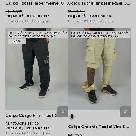
Calça Tactel Impermeável Chronic Line Tag Wush - Marinho
Calça Tactel Impermeável Chronic Tag Vert Refletivo - Preta
R$ 169,90
R$ 189,90
Pague
R$ 161,41
no PIX
Pague
R$ 180,41
no PIX
6x
R$ 28,32
sem juros
6x
R$ 31,65
sem juros
FRETE GRÁTIS A PARTIR DE R$149,99 PARA SÃO
FRETE GRÁTIS A PARTIR DE R$149,99 PARA SÃO
PAULO E REGIÕES METROPOLITANAS
PAULO E REGIÕES METROPOLITANAS
25%
Calça Cargo Fire Track Suit TASLAN True Classic - Preta
R$ 179,90
R$ 134,90
Calça Chronic Tactel Vira Bermuda Break Impermeável - Creme
Pague
R$ 128,16
no PIX
6x
R$ 22,48
sem juros
R$ 199,90