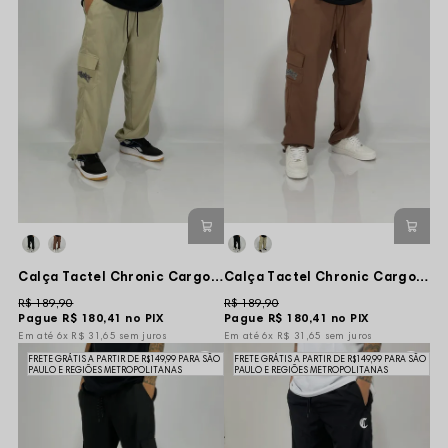
Calça Tactel Chronic Cargo Tag Nibz Vert - Creme
Calça Tactel Chronic Cargo Tag Nibz Vert - Marrom
R$ 189,90
R$ 189,90
Pague
R$ 180,41
no PIX
Pague
R$ 180,41
no PIX
6x
R$ 31,65
sem juros
6x
R$ 31,65
sem juros
FRETE GRÁTIS A PARTIR DE R$149,99 PARA SÃO
FRETE GRÁTIS A PARTIR DE R$149,99 PARA SÃO
PAULO E REGIÕES METROPOLITANAS
PAULO E REGIÕES METROPOLITANAS