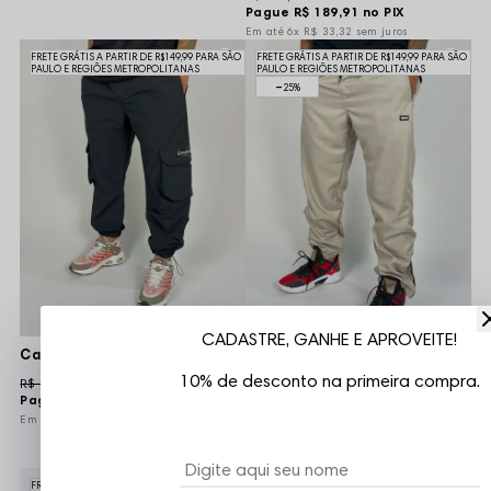
Pague
R$ 189,91
no PIX
6x
R$ 33,32
sem juros
FRETE GRÁTIS A PARTIR DE R$149,99 PARA SÃO
FRETE GRÁTIS A PARTIR DE R$149,99 PARA SÃO
PAULO E REGIÕES METROPOLITANAS
PAULO E REGIÕES METROPOLITANAS
25%
CADASTRE, GANHE E APROVEITE!
Calça Cargo Tactel Compton No One - Preta
10% de desconto na primeira compra.
R$ 155,00
Calça Jogger Ripstop Vizu07 Bomb - Areia
Pague
R$ 147,25
no PIX
6x
R$ 25,83
sem juros
R$ 109,90
R$ 82,90
Pague
R$ 78,76
no PIX
6x
R$ 13,82
sem juros
FRETE GRÁTIS A PARTIR DE R$149,99 PARA SÃO
FRETE GRÁTIS A PARTIR DE R$149,99 PARA SÃO