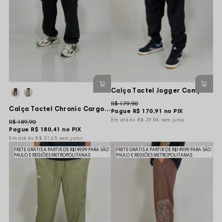
Calça Tactel Jogger Compton Sport New 025 - Preta
R$ 179,90
Calça Tactel Chronic Cargo Tag Nibz Vert - Preta
Pague
R$ 170,91
no PIX
6x
R$ 29,98
sem juros
R$ 189,90
Pague
R$ 180,41
no PIX
6x
R$ 31,65
sem juros
FRETE GRÁTIS A PARTIR DE R$149,99 PARA SÃO
FRETE GRÁTIS A PARTIR DE R$149,99 PARA SÃO
PAULO E REGIÕES METROPOLITANAS
PAULO E REGIÕES METROPOLITANAS