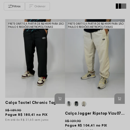
Filtros
FRETE GRÁTIS A PARTIR DE R$149,99 PARA SÃO
FRETE GRÁTIS A PARTIR DE R$149,99 PARA SÃO
PAULO E REGIÕES METROPOLITANAS
PAULO E REGIÕES METROPOLITANAS
Calça Tactel Chronic Tag Blood Logo - Preta
R$ 189,90
Calça Jogger Ripstop Vizu07 Bomb - Creme
Pague
R$ 180,41
no PIX
6x
R$ 31,65
sem juros
R$ 109,90
Pague
R$ 104,41
no PIX