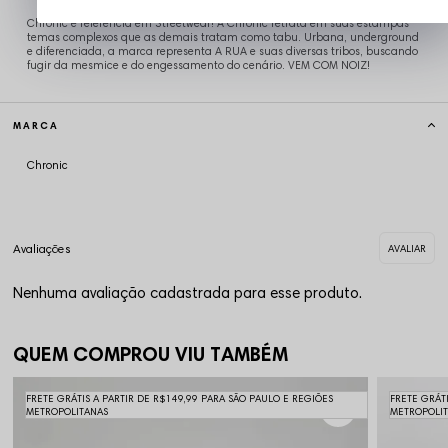
Chronic é referência em Streetwear! A Chronic retrata em suas estampas
temas complexos que as demais tratam como tabu. Urbana, underground
e diferenciada, a marca representa A RUA e suas diversas tribos, buscando
fugir da mesmice e do engessamento do cenário. VEM COM NOIZ!
MARCA
Chronic
Nenhuma avaliação cadastrada para esse produto.
QUEM COMPROU VIU TAMBÉM
FRETE GRÁTIS A PARTIR DE R$149,99 PARA SÃO PAULO E REGIÕES
FRETE GRÁT
METROPOLITANAS
METROPOLI