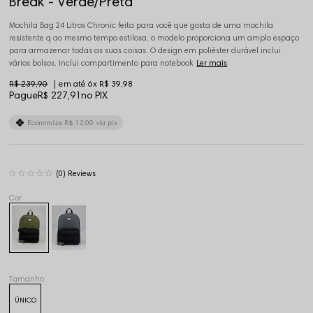
Break - Verde/Preta
Mochila Bag 24 Litros Chronic feita para você que gosta de uma mochila
resistente q ao mesmo tempo estilosa, o modelo proporciona um amplo espaço
para armazenar todas as suas coisas. O design em poliéster durável inclui
vários bolsos. Inclui compartimento para notebook
Ler mais
R$ 239,90
6x
R$ 39,98
Pague
R$ 227,91
no PIX
Economize
R$ 12,00
via pix
(0)
Tamanho
ÚNICO