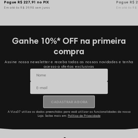
Pague
R$ 227,91
no PIX
Pague
R$ 2
6x
R$ 39,98
sem juros
6x
R$
Ganhe 10%* OFF na primeira
compra
Assine nossa newsletter e receba todas as nossas novidades e tenha
acesso a ofertas exclusivas
CADASTRAR AGORA
A Vizu07 utiliza os dados preenchidos para você utilizar as funcionalidades da nossa
Loja. Saiba mais em:
Política de Privacidade