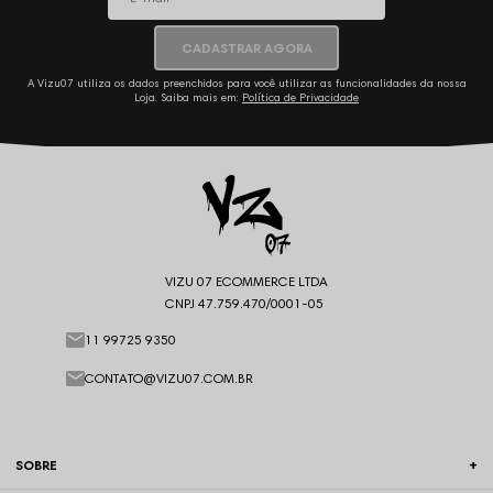
CADASTRAR AGORA
A Vizu07 utiliza os dados preenchidos para você utilizar as funcionalidades da nossa
Loja. Saiba mais em:
Política de Privacidade
VIZU 07 ECOMMERCE LTDA
CNPJ 47.759.470/0001-05
11 99725 9350
CONTATO@VIZU07.COM.BR
SOBRE