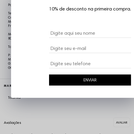
Polo Totanka
10% de desconto na primeira compra.
Tecido: Trico Lituania
Cor: Preto
Modelagem: Polo Over
Frente: Bordado
Modelo está usando tamanho M Medidas do Modelo: Altura: 1,80/Peso:
80Kg
Tabela de medidas
P: 70cm Altura x 55cm de Largura x 20cm de Manga
M: 72cm Altura x 56cm de Largura x 21cm de Manga
G: 74cm Altura x 57cm de Largura x 22cm de Manga
GG: 76cm Altura x 58cm de Largura x 23cm de Manga
ENVIAR
MARCA
Totanka