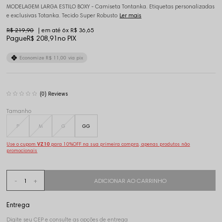
MODELAGEM LARGA ESTILO BOXY - Camiseta Tontanka. Etiquetas personalizadas
e exclusivas Totanka. Tecido Super Robusto
Ler mais
R$ 219,90
6x
R$ 36,65
Pague
R$ 208,91
no PIX
Economize
R$ 11,00
via pix
(0)
Tamanho
P
M
G
GG
Use o cupom
VZ10
para 10%OFF na sua primeira compra, apenas produtos não
promocionais