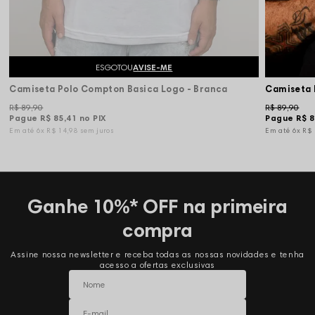
ESGOTOU
AVISE-ME
Camiseta Polo Compton Basica Logo - Branca
Camiseta 
R$ 89,90
R$ 89,90
Pague
R$ 85,41
no PIX
Pague
R$ 8
6x
R$ 14,98
sem juros
6x
R$
Ganhe 10%* OFF na primeira
compra
Assine nossa newsletter e receba todas as nossas novidades e tenha
acesso a ofertas exclusivas