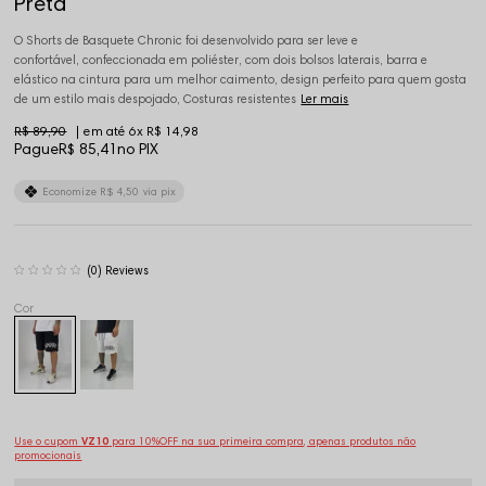
Preta
O Shorts de Basquete Chronic foi desenvolvido para ser leve e
confortável, confeccionada em poliéster, com dois bolsos laterais, barra e
elástico na cintura para um melhor caimento, design perfeito para quem gosta
de um estilo mais despojado, Costuras resistentes
Ler mais
R$ 89,90
6x
R$ 14,98
Pague
R$ 85,41
no PIX
Economize
R$ 4,50
via pix
(0)
Use o cupom
VZ10
para 10%OFF na sua primeira compra, apenas produtos não
promocionais