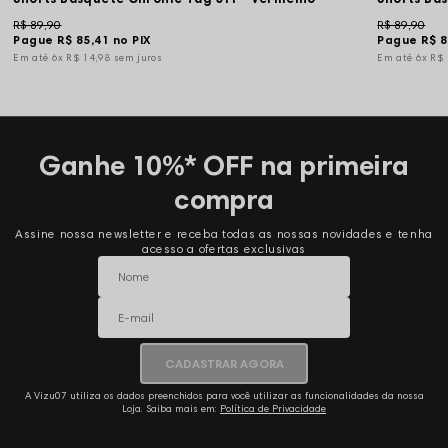
R$ 89,90
R$ 89,90
Pague
R$ 85,41
no PIX
Pague
R$ 8
6x
R$ 14,98
sem juros
6x
R$
Ganhe 10%* OFF na primeira
compra
Assine nossa newsletter e receba todas as nossas novidades e tenha
acesso a ofertas exclusivas
CADASTRAR AGORA
A Vizu07 utiliza os dados preenchidos para você utilizar as funcionalidades da nossa
Loja. Saiba mais em:
Política de Privacidade