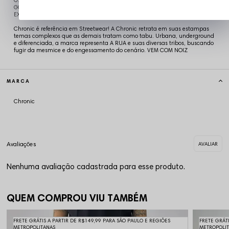
G: 58cm de Comprimento x 64cm de Quadril
GG: 59cm de Comprimento x 65cm de Quadril
EXG: 60cm de Comprimento x 66cm de Quadril
Chronic é referência em Streetwear! A Chronic retrata em suas estampas
temas complexos que as demais tratam como tabu. Urbana, underground
e diferenciada, a marca representa A RUA e suas diversas tribos, buscando
fugir da mesmice e do engessamento do cenário. VEM COM NOIZ
MARCA
Chronic
Nenhuma avaliação cadastrada para esse produto.
QUEM COMPROU VIU TAMBÉM
FRETE GRÁTIS A PARTIR DE R$149,99 PARA SÃO PAULO E REGIÕES
FRETE GRÁT
METROPOLITANAS
METROPOLI