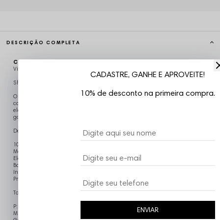
DESCRIÇÃO COMPLETA
Código identificador (SKU):
BERM517
Vizu07
CADASTRE, GANHE E APROVEITE!
Shorts de Basquete Chronic
10% de desconto na primeira compra.
O Shorts de Basquete Chronic foi desenvolvido para ser leve e
confortável, confeccionada em poliéster, com dois bolsos laterais, barra e
elástico na cintura para um melhor caimento, design perfeito para quem
gosta de um estilo mais despojado, Costuras resistentes
Detalhes:
100% Poliéster
Modelo esportivo basquete
Elastico com elástico e cordão
Bolsos laterai
Indicado para o dia-a-dia e esportes
Produto Nacional
Tabela de Tamanhos:
P: 56cm de Comprimento x 62cm de Quadril
ENVIAR
M: 57cm de Comprimento x 63cm de Quadril