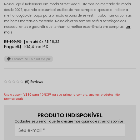
Nossa Loja é Referência em moda Street Wear! Estamos no mercado da moda
desde 2007, quando o assunto é estilo estamos sempre dispostos a indicar a
melhor opção de roupa para o modo urbano de se vestir, trabalhamos com as
melhores marcas do mercado. Nosso objetivo sempre será a satisfação dos
nossos clientes e garantir que tenham a melhor experiência em compras.
Ler
mais
R$ 109,90
6x
R$ 18,32
Pague
R$ 104,41
no PIX
Economize
R$ 5,50
via pix
(0)
Use o cupom
VZ10
para 10%OFF na sua primeira compra, apenas produtos não
promocionais
PRODUTO INDISPONÍVEL
Cadastre seu email que te avisaremos quando estiver disponível: