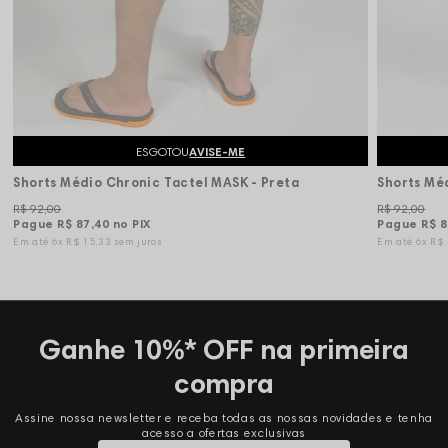
ESGOTOU
AVISE-ME
Shorts Médio Chronic Tactel MASK - Preta
R$ 92,00
R$ 92,00
Pague
R$ 87,40
no PIX
Pague
R$ 8
6x
R$ 15,33
sem juros
6x
R$
Ganhe 10%* OFF na primeira
compra
Assine nossa newsletter e receba todas as nossas novidades e tenha
acesso a ofertas exclusivas