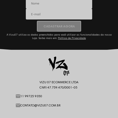
CADASTRAR AGORA
A Vizu07 utiliza os dados preenchidos para você utilizar as funcionalidades da nossa
Loja. Saiba mais em:
Política de Privacidade
VIZU 07 ECOMMERCE LTDA
CNPJ 47.759.470/0001-05
11 99725 9350
CONTATO@VIZU07.COM.BR