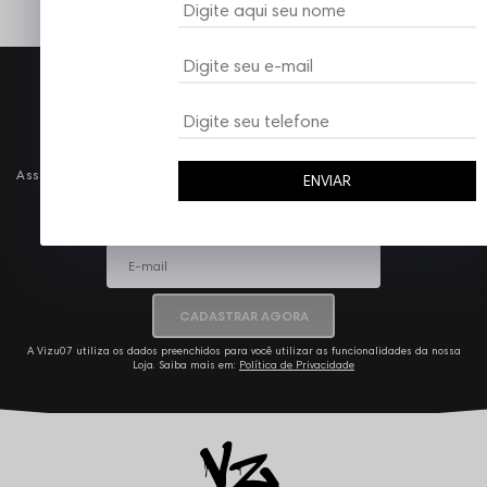
Ganhe 10%* OFF na primeira
compra
Assine nossa newsletter e receba todas as nossas novidades e tenha
ENVIAR
acesso a ofertas exclusivas
CADASTRAR AGORA
A Vizu07 utiliza os dados preenchidos para você utilizar as funcionalidades da nossa
Loja. Saiba mais em:
Política de Privacidade