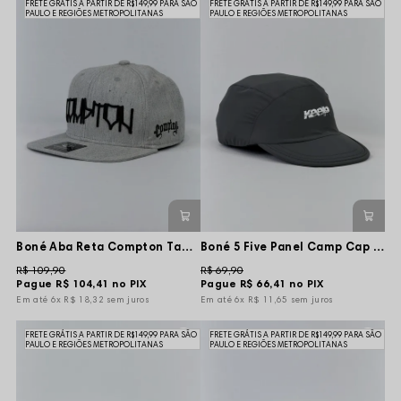
FRETE GRÁTIS A PARTIR DE R$149,99 PARA SÃO
FRETE GRÁTIS A PARTIR DE R$149,99 PARA SÃO
PAULO E REGIÕES METROPOLITANAS
PAULO E REGIÕES METROPOLITANAS
Boné Aba Reta Compton Tag Raw - Cinza Mescla
Boné 5 Five Panel Camp Cap Keep - Cinza - Aba Curta e Flexível
R$ 109,90
R$ 69,90
Pague
R$ 104,41
no PIX
Pague
R$ 66,41
no PIX
6x
R$ 18,32
sem juros
6x
R$ 11,65
sem juros
FRETE GRÁTIS A PARTIR DE R$149,99 PARA SÃO
FRETE GRÁTIS A PARTIR DE R$149,99 PARA SÃO
PAULO E REGIÕES METROPOLITANAS
PAULO E REGIÕES METROPOLITANAS