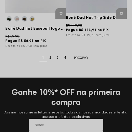
Boné Dad Hat Trip Side Drift Performance - Preto
R$ 119,90
Boné Dad hat Baseball logo - Cinza Claro
Pague
R$ 113,91
no PIX
6x
R$ 19,98
sem juros
R$ 59,90
Pague
R$ 56,91
no PIX
6x
R$ 9,98
sem juros
1
2
3
4
Ganhe 10%* OFF na primeira
compra
Assine nossa newsletter e receba todas as nossas novidades e tenha
acesso a ofertas exclusivas