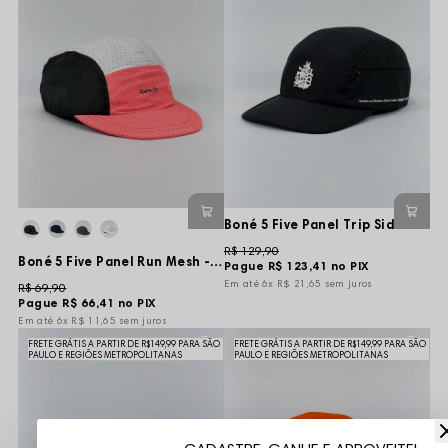
Boné 5 Five Panel Trip Side Tag Bright - Preto - Aba Flexível
R$ 129,90
Boné 5 Five Panel Run Mesh - Salmão/Branca/Preto - Aba Curta e Flexível
Pague
R$ 123,41
no PIX
6x
R$ 21,65
sem juros
R$ 69,90
Pague
R$ 66,41
no PIX
6x
R$ 11,65
sem juros
FRETE GRÁTIS A PARTIR DE R$149,99 PARA SÃO
FRETE GRÁTIS A PARTIR DE R$149,99 PARA SÃO
PAULO E REGIÕES METROPOLITANAS
PAULO E REGIÕES METROPOLITANAS