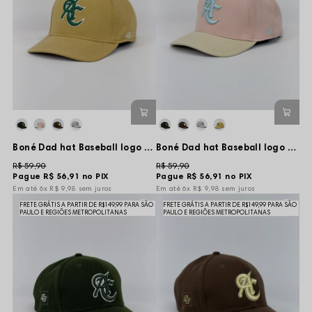
Boné Dad hat Baseball logo - Bege New
Boné Dad hat Baseball logo - Rosa Claro/Creme
R$ 59,90
R$ 59,90
Pague
R$ 56,91
no PIX
Pague
R$ 56,91
no PIX
6x
R$ 9,98
sem juros
6x
R$ 9,98
sem juros
FRETE GRÁTIS A PARTIR DE R$149,99 PARA SÃO
FRETE GRÁTIS A PARTIR DE R$149,99 PARA SÃO
PAULO E REGIÕES METROPOLITANAS
PAULO E REGIÕES METROPOLITANAS