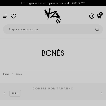
Frete grátis em compras a partir de R$299,99
0
BONÉS
Início
Bonés
COMPRE POR TAMANHO
Único