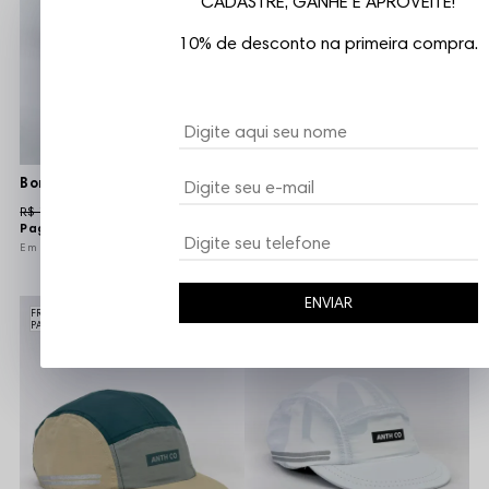
CADASTRE, GANHE E APROVEITE!
10% de desconto na primeira compra.
Boné 5 Five Panel Trip Side World Graff Lateral - Roxo/Preto - Aba Flexível
R$ 119,90
Boné 5 Five Panel Run Listras Refletivas - Branco/Laranja/Azul - Aba Curta e Flexível
Pague
R$ 113,91
no PIX
6x
R$ 19,98
sem juros
R$ 69,90
Pague
R$ 66,41
no PIX
6x
R$ 11,65
sem juros
ENVIAR
FRETE GRÁTIS A PARTIR DE R$149,99 PARA SÃO
FRETE GRÁTIS A PARTIR DE R$149,99 PARA SÃO
PAULO E REGIÕES METROPOLITANAS
PAULO E REGIÕES METROPOLITANAS