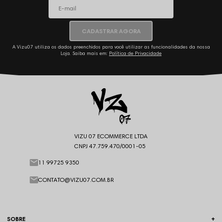
CADASTRAR AGORA
A Vizu07 utiliza os dados preenchidos para você utilizar as funcionalidades da nossa
Loja. Saiba mais em:
Política de Privacidade
VIZU 07 ECOMMERCE LTDA
CNPJ 47.759.470/0001-05
11 99725 9350
CONTATO@VIZU07.COM.BR
SOBRE