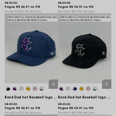
R$ 59,90
R$ 59,90
Pague
R$ 56,91
no PIX
Pague
R$ 56,91
no PIX
6x
R$ 9,98
sem juros
6x
R$ 9,98
sem juros
FRETE GRÁTIS A PARTIR DE R$149,99 PARA SÃO
FRETE GRÁTIS A PARTIR DE R$149,99 PARA SÃO
PAULO E REGIÕES METROPOLITANAS
PAULO E REGIÕES METROPOLITANAS
Boné Dad hat Baseball logo Basic - Azul Escuro
Boné Dad hat Baseball logo Basic - Preto
R$ 59,90
R$ 59,90
Pague
R$ 56,91
no PIX
Pague
R$ 56,91
no PIX
6x
R$ 9,98
sem juros
6x
R$ 9,98
sem juros