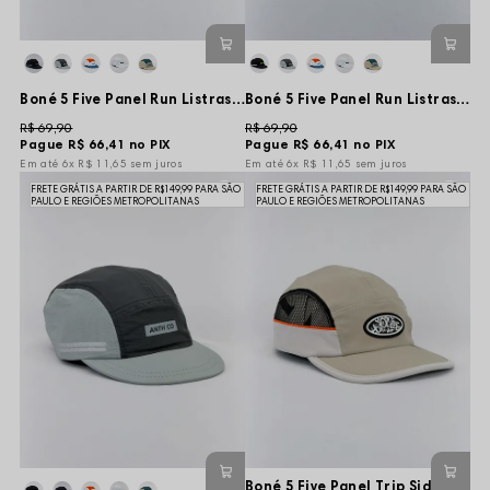
Boné 5 Five Panel Run Listras Refletivas - Preto/Verde - Aba Curta e Flexível
Boné 5 Five Panel Run Listras Refletivas - Preto/Cinza - Aba Curta e Flexível
R$ 69,90
R$ 69,90
Pague
R$ 66,41
no PIX
Pague
R$ 66,41
no PIX
6x
R$ 11,65
sem juros
6x
R$ 11,65
sem juros
FRETE GRÁTIS A PARTIR DE R$149,99 PARA SÃO
FRETE GRÁTIS A PARTIR DE R$149,99 PARA SÃO
PAULO E REGIÕES METROPOLITANAS
PAULO E REGIÕES METROPOLITANAS
Boné 5 Five Panel Trip Side Tag Code Tela - Bege/Cinza - Aba Flexível