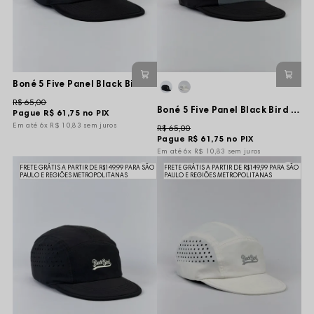
Boné 5 Five Panel Black Bird Tag Shadow - Preto - Aba Flexível
R$ 65,00
Boné 5 Five Panel Black Bird Tag Basic Mesh - Preto/Cinza - Aba Flexível
Pague
R$ 61,75
no PIX
6x
R$ 10,83
sem juros
R$ 65,00
Pague
R$ 61,75
no PIX
6x
R$ 10,83
sem juros
FRETE GRÁTIS A PARTIR DE R$149,99 PARA SÃO
FRETE GRÁTIS A PARTIR DE R$149,99 PARA SÃO
PAULO E REGIÕES METROPOLITANAS
PAULO E REGIÕES METROPOLITANAS