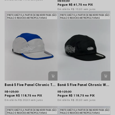
R$ 65,00
Pague
R$ 61,75
no PIX
6x
R$ 10,83
sem juros
FRETE GRÁTIS A PARTIR DE R$149,99 PARA SÃO
FRETE GRÁTIS A PARTIR DE R$149,99 PARA SÃO
PAULO E REGIÕES METROPOLITANAS
PAULO E REGIÕES METROPOLITANAS
Boné 5 Five Panel Chronic Tag Advanced ORGNL - Cinza/Azul - Aba Flexível
Boné 5 Five Panel Chronic Wush Lateral Muito Rua - Preto - Aba Flexível
R$ 125,00
R$ 125,00
Pague
R$ 118,75
no PIX
Pague
R$ 118,75
no PIX
6x
R$ 20,83
sem juros
6x
R$ 20,83
sem juros
FRETE GRÁTIS A PARTIR DE R$149,99 PARA SÃO
FRETE GRÁTIS A PARTIR DE R$149,99 PARA SÃO
PAULO E REGIÕES METROPOLITANAS
PAULO E REGIÕES METROPOLITANAS