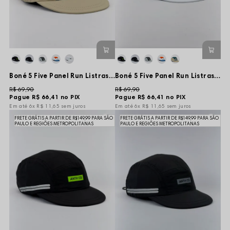
Boné 5 Five Panel Run Listras Refletivas - Bege/Cinza/Verde - Aba Curta e Flexível
Boné 5 Five Panel Run Listras Refletivas - Branco - Aba Curta e Flexível
R$ 69,90
R$ 69,90
Pague
R$ 66,41
no PIX
Pague
R$ 66,41
no PIX
6x
R$ 11,65
sem juros
6x
R$ 11,65
sem juros
FRETE GRÁTIS A PARTIR DE R$149,99 PARA SÃO
FRETE GRÁTIS A PARTIR DE R$149,99 PARA SÃO
PAULO E REGIÕES METROPOLITANAS
PAULO E REGIÕES METROPOLITANAS