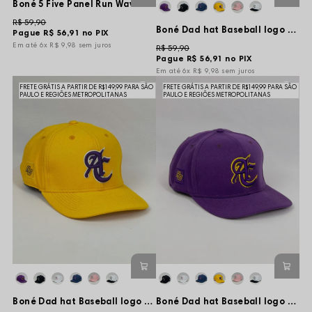
Boné 5 Five Panel Run Wave - Bege/Cinza - Aba Flexível
R$ 59,90
Boné Dad hat Baseball logo Basic - Branco
Pague
R$ 56,91
no PIX
6x
R$ 9,98
sem juros
R$ 59,90
Pague
R$ 56,91
no PIX
6x
R$ 9,98
sem juros
FRETE GRÁTIS A PARTIR DE R$149,99 PARA SÃO
FRETE GRÁTIS A PARTIR DE R$149,99 PARA SÃO
PAULO E REGIÕES METROPOLITANAS
PAULO E REGIÕES METROPOLITANAS
Boné Dad hat Baseball logo Basic - Amarelo
Boné Dad hat Baseball logo Basic - Roxo