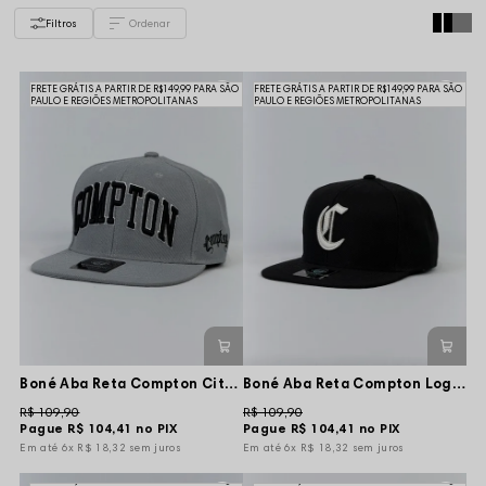
Filtros
FRETE GRÁTIS A PARTIR DE R$149,99 PARA SÃO
FRETE GRÁTIS A PARTIR DE R$149,99 PARA SÃO
PAULO E REGIÕES METROPOLITANAS
PAULO E REGIÕES METROPOLITANAS
Boné Aba Reta Compton City Classic - Cinza
Boné Aba Reta Compton Logo Front Bordado - Preto
R$ 109,90
R$ 109,90
Pague
R$ 104,41
no PIX
Pague
R$ 104,41
no PIX
6x
R$ 18,32
sem juros
6x
R$ 18,32
sem juros