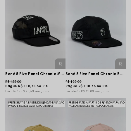
Boné 5 Five Panel Chronic Marginal Original Tag Pixo - Preta - Aba Flexível
Boné 5 Five Panel Chronic Bomb Lateral - Preto - Aba Flexível
R$ 125,00
R$ 125,00
Pague
R$ 118,75
no PIX
Pague
R$ 118,75
no PIX
6x
R$ 20,83
sem juros
6x
R$ 20,83
sem juros
FRETE GRÁTIS A PARTIR DE R$149,99 PARA SÃO
FRETE GRÁTIS A PARTIR DE R$149,99 PARA SÃO
PAULO E REGIÕES METROPOLITANAS
PAULO E REGIÕES METROPOLITANAS