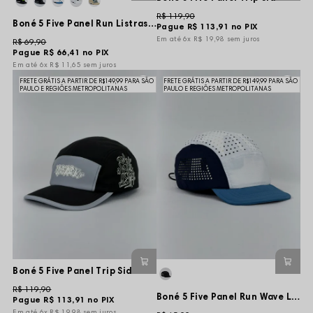
R$ 119,90
Boné 5 Five Panel Run Listras Refletivas - Cinza/Cinza Claro - Aba Curta e Flexível
Pague
R$ 113,91
no PIX
6x
R$ 19,98
sem juros
R$ 69,90
Pague
R$ 66,41
no PIX
6x
R$ 11,65
sem juros
FRETE GRÁTIS A PARTIR DE R$149,99 PARA SÃO
FRETE GRÁTIS A PARTIR DE R$149,99 PARA SÃO
PAULO E REGIÕES METROPOLITANAS
PAULO E REGIÕES METROPOLITANAS
Boné 5 Five Panel Trip Side Tag Slopdogz SP - Preto/Cinza - Aba Flexível
R$ 119,90
Boné 5 Five Panel Run Wave Liso - Branco/Azul/Marinho - Aba Curta e Flexível
Pague
R$ 113,91
no PIX
6x
R$ 19,98
sem juros