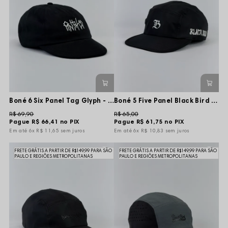
Boné 6 Six Panel Tag Glyph - Preto - Flexível
Boné 5 Five Panel Black Bird Logo Basic - Preto - Aba Flexível
R$ 69,90
R$ 65,00
Pague
R$ 66,41
no PIX
Pague
R$ 61,75
no PIX
6x
R$ 11,65
sem juros
6x
R$ 10,83
sem juros
FRETE GRÁTIS A PARTIR DE R$149,99 PARA SÃO
FRETE GRÁTIS A PARTIR DE R$149,99 PARA SÃO
PAULO E REGIÕES METROPOLITANAS
PAULO E REGIÕES METROPOLITANAS